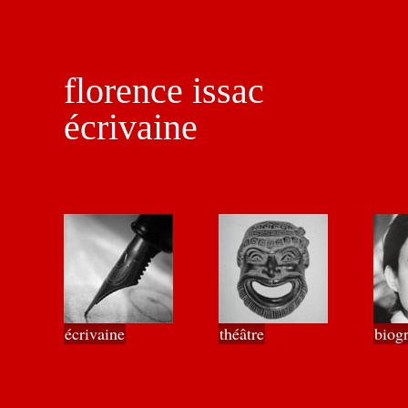
florence issac
écrivaine
écrivaine
théâtre
biog